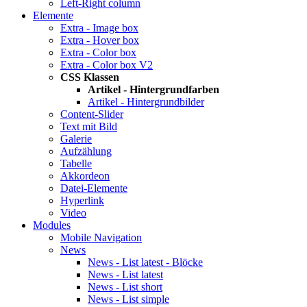
Left-Right column
Elemente
Extra - Image box
Extra - Hover box
Extra - Color box
Extra - Color box V2
CSS Klassen
Artikel - Hintergrundfarben
Artikel - Hintergrundbilder
Content-Slider
Text mit Bild
Galerie
Aufzählung
Tabelle
Akkordeon
Datei-Elemente
Hyperlink
Video
Modules
Mobile Navigation
News
News - List latest - Blöcke
News - List latest
News - List short
News - List simple