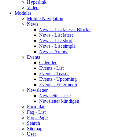
Hyperlink
Video
Modules
Mobile Navigation
News
News - List latest - Blöcke
News - List latest
News - List short
News - List simple
News - Archiv
Events
Calender
Events - List
Events - Teaser
Events - Upcoming
Events - Filtermenü
Newsletter
Newsletter Liste
Newsletter kündigen
Formular
Faq - List
Faq - Page
Search
Sitemap
User